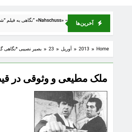
 نزدیک” «Nahschuss» – تراژدی انسانی در دل ماشین قدرت
آخرین‌ها
Home
2013
آوریل
23
بصیر نصیبی *نگاهی گذر
ملک مطیعی و وثوقی در قیصر