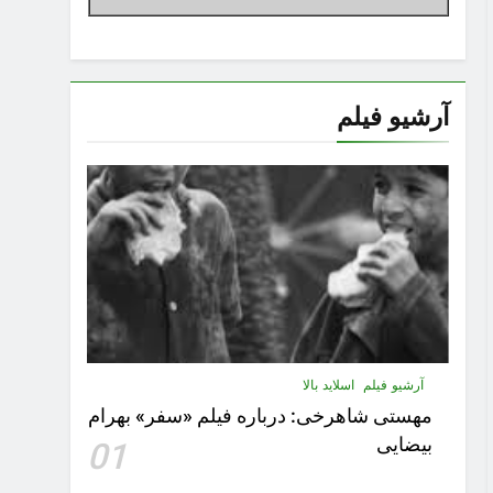
آرشیو فیلم
آرشیو فیلم
اسلاید بالا
مهستى شاهرخى:‌ درباره فيلم «سفر» بهرام
بیضایی
01