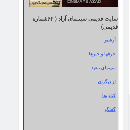
سایت قدیمی سینـمای آزاد ( ۶۲شماره
قدیمی)
آرشیو
حرفها و خبرها
سینمای تبعید
از دیگران
کتاب‌ها
گفتگو