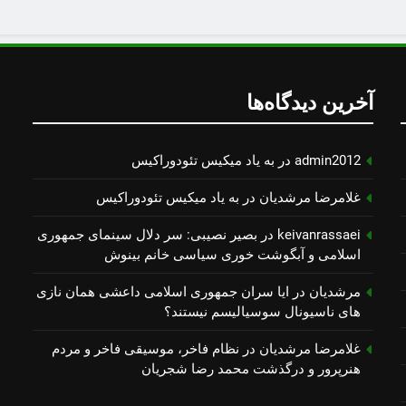
آخرین دیدگاه‌ها
admin2012
در
به یاد میكیس تئودوراكیس
غلامرضا مرشدیان
در
به یاد میكیس تئودوراكیس
keivanrassaei
در
بصیر نصیبی: سر دلال سینمای جمهوری
اسلامی و آبگوشت خوری سیاسی خانم بینوش
مرشدیان
در
ایا سران جمهوری اسلامی داعشی همان نازی
های ناسیونال سوسیالیسم نیستند؟
غلامرضا مرشدیان
در
نظام فاخر، موسیقی فاخر و مردم
هنرپرور و درگذشت محمد رضا شجریان