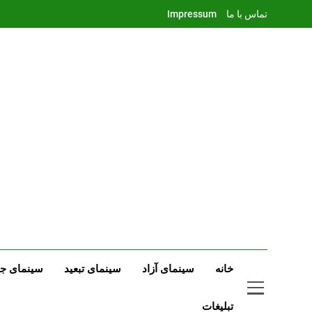
Ski
تماس با ما
Impressum
t
conten
خانه
سینمای آزاد
سینمای تبعید
سینمای جه
تبلیغات