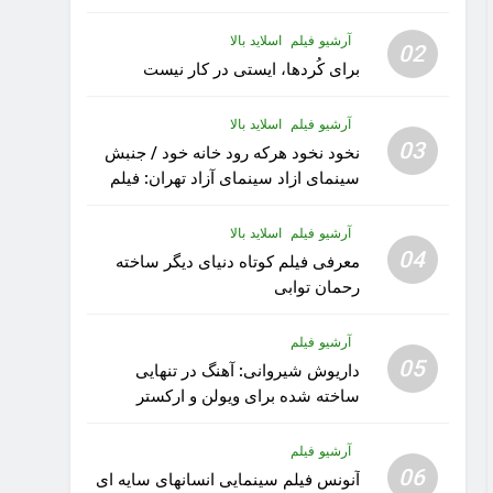
آرشیو فیلم
اسلاید بالا
02
برای کُردها، ایستی در کار نیست
آرشیو فیلم
اسلاید بالا
03
نخود نخود هرکه رود خانه خود / جنبش
سینمای ازاد سینمای آزاد تهران: فیلم
رویا کار زیبای رشید داوری
آرشیو فیلم
اسلاید بالا
04
معرفی فیلم کوتاه دنیای دیگر ساخته
رحمان توابی
آرشیو فیلم
05
داریوش شیروانی: آهنگ در تنهایی
ساخته شده برای ویولن و ارکستر
تقدیم به کودکان پناهنده
آرشیو فیلم
06
آنونس فیلم سینمایی انسانهای سایه ای