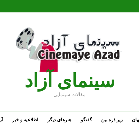
سينماى آزاد
مقالات سينمايى
ان
زیر ذره بین
گفتگو
هنرهای دیگر
اطلاعیه و خبر
آر