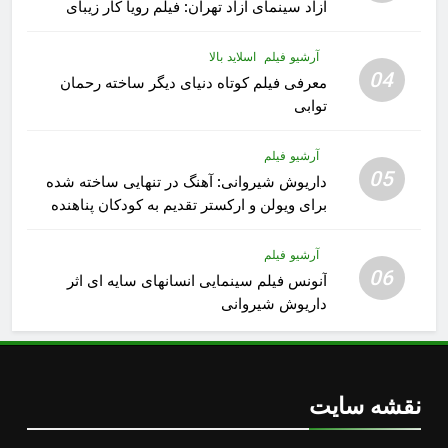
ازاد سینمای آزاد تهران: فیلم رویا کار زیبای
رشید داوری
آرشیو فیلم
اسلاید بالا
04
معرفی فیلم کوتاه دنیای دیگر ساخته رحمان
توابی
آرشیو فیلم
05
داریوش شیروانی: آهنگ در تنهایی ساخته شده
برای ویولن و ارکستر تقدیم به کودکان پناهنده
آرشیو فیلم
06
آنونس فیلم سینمایی انسانهای سایه ای اثر
داریوش شیروانی
نقشه سایت