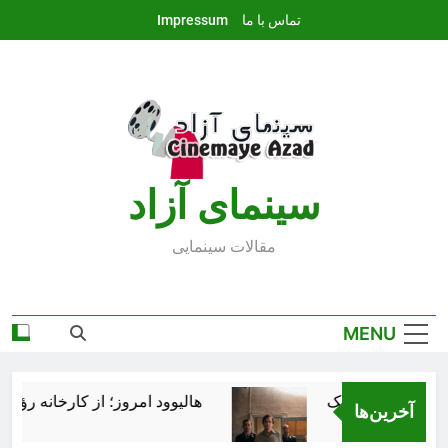
Ski
تماس با ما
Impressum
t
conten
سينماى آزاد
مقالات سينمايى
MENU
هالیوود امروز؛ از کارخانه رؤیاسا
آخرین‌ها