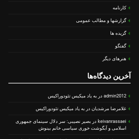
کارنامه
گزارشها و مطالب عمومی
گزیده ها
گفتگو
هنرهای دیگر
آخرین دیدگاه‌ها
admin2012
در
به یاد میكیس تئودوراكیس
غلامرضا مرشدیان
در
به یاد میكیس تئودوراكیس
keivanrassaei
در
بصیر نصیبی: سر دلال سینمای جمهوری
اسلامی و آبگوشت خوری سیاسی خانم بینوش