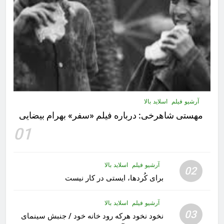
آرشیو فیلم
اسلاید بالا
مهستى شاهرخى:‌ درباره فيلم «سفر» بهرام بیضایی
01
آرشیو فیلم
اسلاید بالا
02
برای کُردها، ایستی در کار نیست
آرشیو فیلم
اسلاید بالا
03
نخود نخود هرکه رود خانه خود / جنبش سینمای