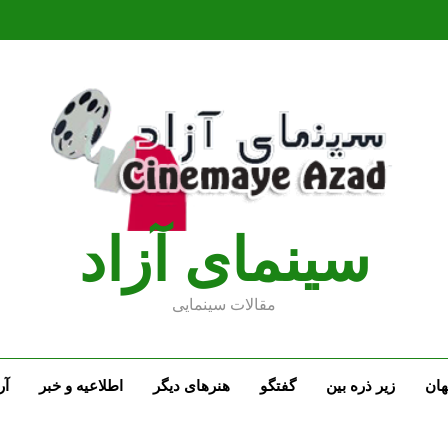
سينماى آزاد
مقالات سينمايى
ان
زیر ذره بین
گفتگو
هنرهای دیگر
اطلاعیه و خبر
آر