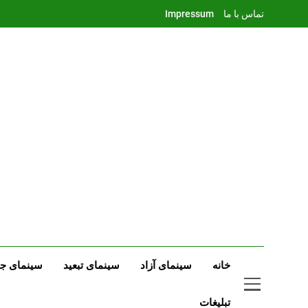
Ski
تماس با ما
Impressum
t
conten
خانه
سینمای آزاد
سینمای تبعید
سینمای جه
تبلیغات