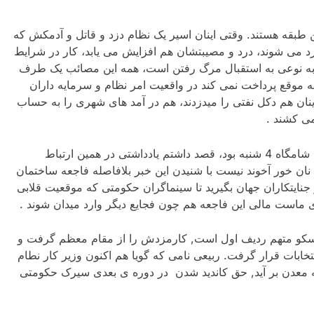
بقه هستند. وقتی اینان اسیر یک نظام دزد و قاتل و آدمکش که
رد می شوند، درد و مصیبتشان هم افزایش می یابد، کار در شرایط
ر به نوعی به استقبال مرگ رفتن است، همه این مصائب یک طرف
موقع پرداخت نمی کند در واقعیت امر نظام و سرمایه داران
نان هم دکل نفتی را میدزدند، هم در آمد های شهری را به حساب
می کشند .
وقتی از این فاجعه دلخراش در معدن یورت مطلع شدم شامگاه 4 شنبه بود، قصد داشتم یادداشتی در همین ارتباط
نان خور آخوند نیست با شنیدن این خبر بلافاصله فاجعه ساختمان
نایتکاران جهان بگیرید تا سینماگران حکومتی که موقعیت قلابی
ی ماست مالی این فاجعه هم چون فجایع دیگر وارد میدان شوند .
لاسکو متهم ردیف اول است, کارمزدش را از مقام معظم گرفت و
خابات قرار گرفت. ربیعی نامی که گویا هم اکنون وزیر کار نطام
معدن بر آید, حق کاندید شدن در دوره ی بعدی سیرک حکومتی