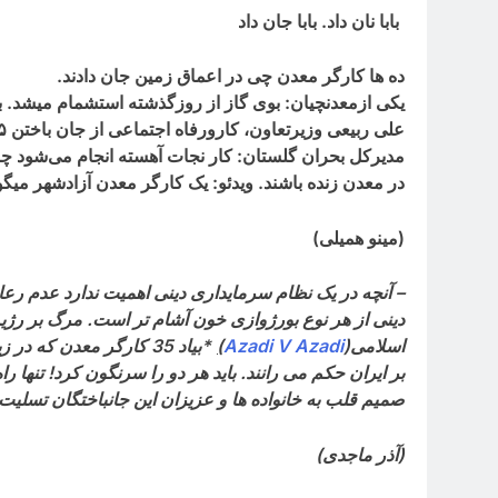
بابا نان داد. بابا جان داد
ده ها کارگر معدن چی در اعماق زمین جان دادند
.
یکی ازمعدنچیان: بوی گاز از روزگذشته استشمام میشد. بار
علی ربیعی وزیرتعاون، کارورفاه اجتماعی از جان باختن
۵
مدیرکل بحران گلستان: کار نجات آهسته انجام می‌شود چون
در معدن زنده باشند
.
ویدئو: یک كارگر معدن آزادشهر میگوي
(مینو همیلی)
– آنچه در یک نظام سرمایداری دینی اهمیت ندارد عدم رع
دینی از هر نوع بورژوازی خون آشام تر است. مرگ بر رژیم
اسلامی(
Azadi V Azadi
)
*بیاد 35 کارگر معدن که
بر ایران حکم می رانند. باید هر دو را سرنگون کرد! تنها ر
صمیم قلب به خانواده ها و عزیزان این جانباختگان تسلیت 
(آذر ماجدی)