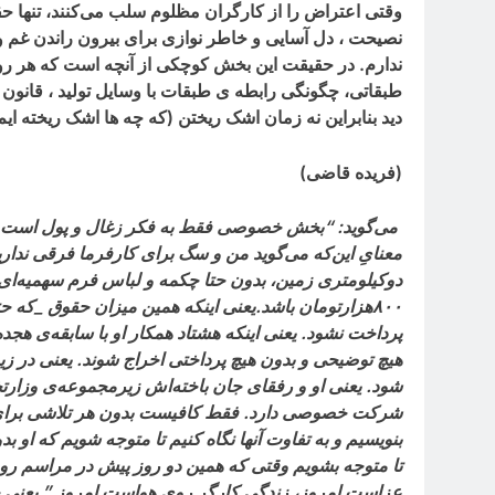
وقتی اعتراض را از کارگران مظلوم سلب می‌کنند، تنها حق
نصیحت ، دل آسایی و خاطر نوازی برای بیرون راندن غم و 
ندارم. در حقیقت این بخش کوچکی از آنچه است که هر روز د
طبقاتی، چگونگی رابطه ی طبقات با وسایل تولید ، قانون 
دید بنابراین نه زمان اشک ریختن (که چه ها اشک ریخته ای
(فریده قاضی)
می‌گوید: “بخش خصوصی فقط به فکر زغال و پول است. ب
معنایِ این‌که می‌گوید من و سگ برای کارفرما فرقی ندار
دوکیلومتری زمین، بدون حتا چکمه و لباس فرم سهمیه‌ای،
۸۰۰
هزارتومان باشد.یعنی اینکه همین میزان حقوق _که حتا
پرداخت نشود. یعنی اینکه هشتاد همکار او با سابقه‌ی ه
هیچ توضیحی و بدون هیچ پرداختی اخراج شوند. یعنی در ز
شود. یعنی او و رفقای جان باخته‌اش زیرمجموعه‌ی وزارتخا
شرکت خصوصی دارد. فقط کافیست بدون هر تلاشی برای انش
بنویسیم و به تفاوت آنها نگاه کنیم تا متوجه شویم که او
تا متوجه بشویم وقتی که همین دو روز پیش در مراسم روز 
عزاست امروز، زندگی کارگر روی هواست امروز ” یعنی چه 