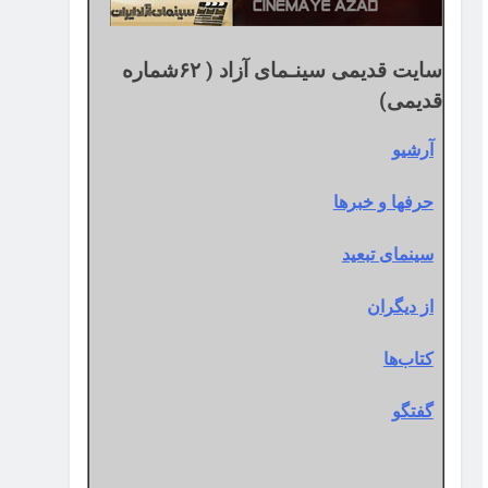
سایت قدیمی سینـمای آزاد ( ۶۲شماره
قدیمی)
آرشیو
حرفها و خبرها
سینمای تبعید
از دیگران
کتاب‌ها
گفتگو