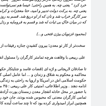
خرد کرد ” یعنی چه. به همین راحتی؛ عیسا هم نمی‌توانس
یعنی چه. به برکت دولت تدبیر و امید، حتا معجزات و ک
سر کارگر خراب شد و نان که از او دریغ شد. قسم به رو
که در میان خاکِ بی ثبات له شد و قسم به فرومایه و رذل
(محمود غزنویان.بیژن فتحی و…)
سخت‌تر از کار تو معدن؛ بیرون کشیدنِ جنازه رفیقات از
علی ربیعی با وقاهت هرچه تمامتر کارگران را مسئول ان
تا صادقان لاریجانی و اژه ای (قضات فاسد و جنایتکار حکو
محاکمه و محکوم به شلاق و زندان و
…
اما عامل اصلی که
حکومت اسلامی اش در امریکا و اروپا به راحتی به زندگی
ادامه دهند
.
وزیر اطلاعاتی، امنیتی کار علی ربیعی :
۳۵
مع
با حضور در محل حادثه انفجار معدن زمستان یورت آزادشهر
تمامی کارگران معدنی که محبوس شده بودند، جان خود را
همچنین ابراز امیدواری کرده بود که تا چند ساعت آینده کا