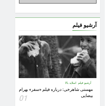
آرشیو فیلم
آرشیو فیلم
اسلاید بالا
مهستى شاهرخى:‌ درباره فيلم «سفر» بهرام
بیضایی
01