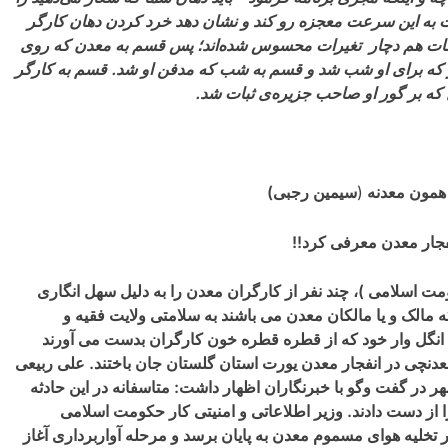
ت به این سرعت معجزه رو کند و نشان دهد خرد کردن دهان کارگر
رامات هم دچار تغیرات محسوس شده‌اند؛ پس قسم به معدن که روی
ز که برای او شب شد و قسم به شب که مدفن او شد. قسم به کارگر
 که بر گور او صاحب جزیره‌ی ثبات شد.
 همون معدنه
(
سیمین رجبی)
فجار معدن معرفی کرد!!
مت اسلامی )، چند نفر از کارگران معدن را به دلیل سهل انگاری
 مالک و یا مالکان معدن می باشند به سلامتی ولایت فقیه و
 انگل وار خود که از قطره قطره خون کارگران بدست می آورند
دنچی در انفجار معدن یورت استان گلستان جان باختند
.
علی ربیعی
 در گفت وگو با خبرنگاران اظهار داشت: متاسفانه در این حادثه
 از دست دادند
.
وزیر اطلاعاتی و امنیتی کار حکومت اسلامی
ر تخلیه هوای مسموم معدن به پایان برسد و مرحله آواربرداری آغاز