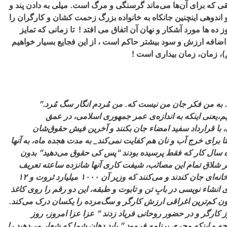
ی که برای آن‌ها می‌ماند گرسنگی و مرگ است. میلی به دادن پند و
اندوهی اینچنین جانکاه به خانواده بزرگ زحمت کشان و کارگران را
ه ها مورد آشکار و نهان آن اتفاق می افتد ! تا زمانی که تمایز
اضافه ارزش و سود بیشتر حاکم است ، از این فجایع بسیار خواهیم
م)، زمان، زمان بیداری است !
ه من فکر جان من نیست که. من مُردم انگار سگ مُرد.”
یم،یعنی اینکه به اندازه‌ی عمر جمهوری اسلامی، در عمق
 با قرارداد سفید امضاء جان بکنند و آخرین فیش حقوق‌شان
 برای خرج آب و نان هم کفایت نمی‌کند_ به مدت هجده ماه، به آنها
جده سال کار که فقط پرسیده بودند “پس کی حقوق می‌دهید” بدون
یر شلاق تمام این مصائب، شیفت کاری آنها شانزده ساعته تعریف
نه‌ای جان کندند و می‌کنند که وزیر آن
۱۰۰۰
میلیارد ثروت و
۱۲
اء نویسی در بابِ تن و تابوت و طبقه، این دو رقم را روی کاغذ
 بدون کم‌ترین اغراقی ارزش کارگر و سگ‌مرده را یکسان درک می‌کند.
کارگر و در حضور روحانی فریاد زدند ” عزا عزا امروز، روز
و اینکه مجری برنامه فرمود ” باید دهان شما که شعار می‌دهید را