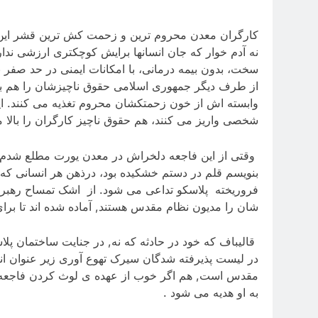
کارگران معدن محروم ترین و زحمت کش ترین قشر این ط
نه آدم خوار که جان انسانها برایش کوچکتری ارزشی ندا
سخت، بدون بیمه درمانی، با امکانات ایمنی در حد صف
از طرف دیگر جمهوری اسلامی حقوق ناچیزشان را هم به 
وابسته اش از خون زحمتکشان محروم تغذیه می کنند. ای
شخصی واریز می کنند، هم حقوق ناچیز کارگران را بالا 
بنویسم قلم در دستم خشکیده بود، درذهن هر انسانی که 
فروریخته پلاسکو تداعی می شود. از اشک تمساح رهبر ج
شان را مدیون نظام مقدس هستند, آماده شده اند تا برا
قالیباف که خود در حادثه که نه, در جنایت ساختمان پ
در لیست پذیرفته شدگان سیرک تهوع آوری زیر عنوان انت
مقدس است, هم اگر خوب از عهده ی لوث کردن فاجعه 
به او هدیه می شود .