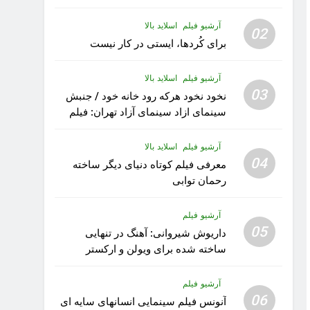
آرشیو فیلم
اسلاید بالا
02
برای کُردها، ایستی در کار نیست
آرشیو فیلم
اسلاید بالا
03
نخود نخود هرکه رود خانه خود / جنبش
سینمای ازاد سینمای آزاد تهران: فیلم
رویا کار زیبای رشید داوری
آرشیو فیلم
اسلاید بالا
04
معرفی فیلم کوتاه دنیای دیگر ساخته
رحمان توابی
آرشیو فیلم
05
داریوش شیروانی: آهنگ در تنهایی
ساخته شده برای ویولن و ارکستر
تقدیم به کودکان پناهنده
آرشیو فیلم
06
آنونس فیلم سینمایی انسانهای سایه ای