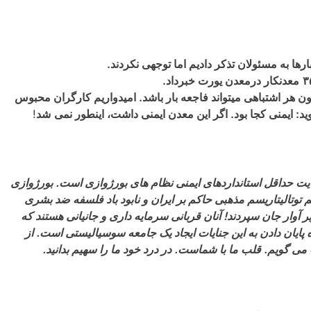
ها به مسئولان تذکر دادیم اما توجهی نکرد‌ند
.
۳
معدنکار درمعدن یورت خبرداد
.
 هر اشتباهی میتواند فاجعه بار باشد. امیدواریم کارگران محبوس
د: ايمنى كجا بود. اگر اين معدن ايمنى داشت، اينطور نمى
شد
!
ایت حداقل استانداردهای ایمنی نظام های بورژوازی است. بورژوازی
 توتالیتاریسم مذهبی حاکم بر ایران و نابود باد فلسفه ضد بشری
 در زیر آوار جان سپردند! آنان قربانی سرمایه داری و جانیانی هستند که
اه پایان دادن به این جنایات ایجاد یک جامعه سوسیالیستی است. از
می گویم. قلب ما با شماست. در درد خود ما را سهیم بدانید.