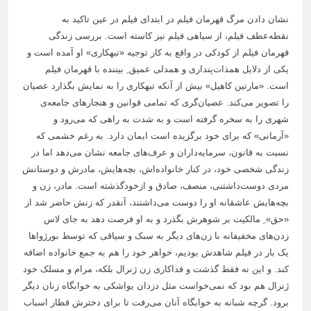
نشان دادن مرگ قهرمان فیلم در ابتدای فیلم در عین تاکید به
نقطه‌عطف فیلم، از سیاهی فیلم نیز کاسته است. بررسی زندگی
قهرمان فیلم از کودکی در واقع به کار توجیه «تبهکاری» او آمده است و
یکی از دلایل همذات‌پنداری و همدلی عمیق ِ بیننده با قهرمان فیلم
است. «مارتین کاهیل» بیش از آنکه تبهکاری را به نمایش بگذارد عصیان
را تصویر می‌کند. عصیان‌گری که تمامی قوانین و هنجارهای جامعه‌ی
شهری را به سخره گرفته است و به شدت به راهی که می‌رود و
«آرمانی» که برای خود برگزیده است ایمان دارد. به رغم خشمی که
نسبت به قانون، سرمایه‌داران و عرف‌های جامعه نشان می‌دهد اما در
زندگی شخصی خود، در کنار خانواده‌اش، بچه‌هایش، مادرش و دوستانش
مردی دوست‌داشتنی، منصف، صادق و ازخودگذشته است. مادر، زن و
بچه‌هایش عاشقانه او را دوست می‌داشتند، آنقدر که زنش حاضر شد از
«حق» ِ مالکیت بر شوهرش بگذرد و به او فرصت دهد به جای لاس‌
زدن‌های مخفیفانه با زن‌های دیگر به سبک و سیاقی که توسط بورژواها
یک بار در فیلم شاهدش بودیم، خواهر خود را هم به جمع خانواده اضافه
کند. و این نه فقط گذشت و فداکاری زن ژنرال بلکه، مرام و مسلک خود
ژنرال هم بود که نمی‌خواست مثل دزدان یواشکی به خوابگاه زنان دیگر
برود. گرچه شبانه به خوابگاه آنان می‌رفت تا برای دخترش قطار اسباب