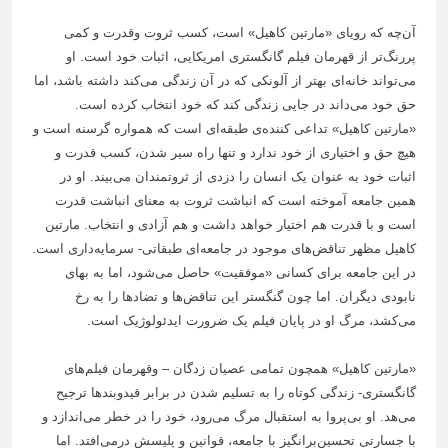
آن‌چه که رویای «مارتین کاهیل» است، کسب ثروت وقدرت و کمی‌
پررنگ‌تر از قهرمان فیلم گانگستری امریکایی، اثبات خود است. او
می‌تواند خانه‌ای بهتر از آلونکی که در آن زندگی می‌کند داشته باشد، اما
حق خود می‌داند در جایی زندگی کند که خود انتخاب کرده است.
«مارتین کاهیل» تداعی کننده‌ی طبقه‌ای است که همواره گرسنه است و
هیچ حق و اختیاری از خود ندارد و تنها راه سیر شدن، کسب قدرت و
اثبات خود به عنوان یک انسان را دزدی از ثروتمندان می‌بیند. او در
همین جامعه آموخته است که انباشت ثروت به معنای انباشت قدرت
است و با قدرت هم اختیار خواهد داشت و هم آزادی و انتخاب. مارتین
کاهیل مظهر تناقض‌های موجود در جامعه‌ای طبقاتی- سرمایه‌داری است.
در این جامعه برای کسانی «موفقیت» حاصل می‌شود، اما به بهای
نابودی دیگران. اما چون گنگستر این تناقض‌ها و تضادها را به رخ
می‌کشد، مرگ او در پایان فیلم یک ضرورت ایدئولوژیک است.
«مارتین کاهیل» همچون تمامی عصیان زدگان – وقهرمان فیلم‌های
گانگستری- زندگی کوتاه را به تسلیم شدن در برابر قیدوبندها ترجیح
می‌هد. او بی‌پروا به استقبال مرگ می‌رود، خود را در خطر می‌اندازد و
با جسارتی تحسین‌برانگیز با جامعه، قوانین و پلیسش درمی‌افتد. اما