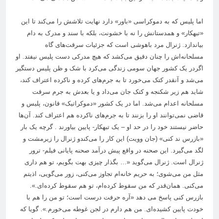
اما پلیس که به دموکراسی «باور» دارد نهایت تلاشش را می‌کند تا این
«تبهکار» و همدستانش را نه با خشونت، بلکه با سند و مدرک به دام
بیاندازد. ژنرال مرد باهوشی است که جزئیات سرقت‌های گاه
مسلحانه‌اش را چنان دقیق می‌کشد که هیچ مدرکی دست پلیس نیفتد. او
اگردر یک کشور جهان سومی زندگی می‌کرد با شک و ظن پلیس دستگیر
می‌شد و آنقدر کتک ‌می‌خورد تا به جرم‌های کرده و ناکرده اعتراف کند،
شاید هم زیر شکنجه و کتک جان می‌داد و یا بعدش به جرم سرقت
مسلحانه اعدام می‌شد. اما در یک کشور «دموکراتیک» قانون، پلیس و
قاضی نمی‌توانند او را بزنند تا به جرم‌های ناکرده هم اعتراف کند. آن‌ها
حاضر نیستند خود را در حد او – یک تبهکار- پایین بیاورند . گرچه یک بار
«بازرس ند کنی» (جان وویت) این کار را می‌کندو ژنرال را زیرمشت و
لگد می‌گیرد. این صحنه در واقع پیش درآمد صحنه‌ پایانی فیلم- ترور
ژنرال است. ژنرال می‌گوید «… بگذار چیزی بهت بگویم، تو هم داری
مثل من می‌شوی؛ به حریم خانه‌ام تجاوز می‌کنی، زور می‌گویی، اذیتم
می‌کنی. همان‌قدر که من سقوط کرده‌ام، تو هم سقوط کرده‌ای.».
بازرس کنی پاسخ می دهد «آره حرفت درست است؛ تو من را هم با
خودت پایین کشیده‌ای. من هم دارم در لجن غوطه می‌خورم.». گویا که