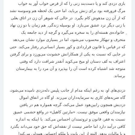
بازی دزدی کند و یا دست‌بند زنی را که از قرص خواب آور به خواب
مرگ فرورفته بود برای زنش برباید، اما حتی یک لحظه هم وسوسه نشد
که از آن زن مدهوش کام بگیرد. در حالی که شوهر آن زن در اتاق بغلی
با زنی دیگر نرد عشق می‌بازد. او بوسیله زندگی ِ هم زمان با دو زن نهاد
ِ خانواده‌ی هسته‌ای را به سخره می‌گیرد و گرچه از دید جامعه یک
منحرف و تبهکار محسوب می‌شود، اما در بسیاری موارد نشان می‌دهد
که در قیاس با قانون قراردادی و کور بسیار انسانی‌تر رفتار می‌کند. حتی
در جایی که نسبت به یکی از همکارانش خشونت می‌ورزد و برای گرفتن
اعتراف به کف دستان او میخ می‌کوید آنقدر شرافت دارد که وقتی
متوجه شد اشتباه کرده است آن را بپذیرد و آن مرد را به بیمارستان
برساند.
دزدی‌های او، به رغم اینکه مدام از جانب پلیس دله‌دزدی نامیده می‌شود،
گاه ضربه‌های کاری به سرمایه‌داران می‌زند. او گاه در انفاق اموال
دزدیش همچون رابین‌هود عمل می‌کند، گرچه همواره هم در یافتن
نیازمندان واقعی موفق نیست. «مارتین کاهیل» در واقع خشمی عمیق
نسبت به فقر، قانون و ثروتمندان احساس می‌کند. با اینکه به اندازه
کافی درآمد دارد اما حاضر نیست از نفقه‌اش که حق خود می‌داند بگذرد
و یا مالیات بدهد. البته از این بابت با ملکه احساس همدلی می‌کند!