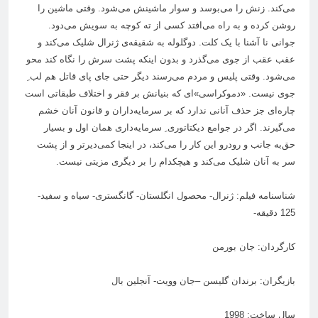
می‌کند. زنش را می‌بوسد و سوار ماشینش می‌شود. وقتی ماشین را
روشن کرده و به راه می‌افتد کسی از ته کوچه به سویش می‌دود.
جوانی نا آشنا با یک کلت. دوگلوله به شقیقه‌ی ژنرال شلیک می‌کند و
عقب عقب از جوی می‌گذرد و بدون اینکه پشت سرش را نگاه کند محو
می‌شود. وقتی پلیس و مردم می‌رسند دیگر حتی جای پای قاتل هم لب ِ
جوی نیست. «دموکراسی»‌ای که بنیانش بر فقر و اختلاف طبقاتی است
چاره‌ای جز حذف آنانی ندارد که بر سرمایه‌داران و قانون آنان خشم
می‌گیرند. اگر در جوامع دیکتاتوری ِ سرمایه‌داری همان اول و بسیار
حق‌به جانب و رودرو این کار را می‌کند، در اینجا کمی‌دیرتر و از پشت
سر به آنان شلیک می‌کند و هیچکدام را بر دیگری مزیتی نیست.
شناسنامه فیلم: ژنرال- محصول انگلستان- گانگستری- سیاه و سفید-
125 دقیقه-
کارگردان: جان بورمن
بازیگران: برندان گلیسن –جان وویت- آنجلین بال
سال ساخت: 1998