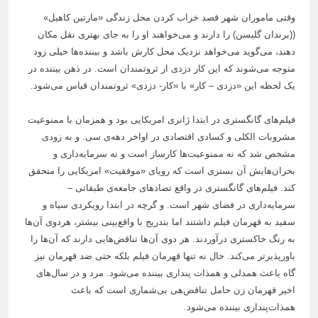
وقتی ماموران شهر قصد خراب کردن محل زندگی «مارتین کاهیل»
((برندان گلیسن) را دارند و می‌خواهند او را به جای بهتری نقل مکان
دهند، می‌گوید می‌خواهد نزدیک محل کارش باشد و بیننده‌ها خیلی زود
متوجه می‌شوند که این کار دزدی از ثروتمندان است. در ذهن بیننده در
یک لحظه این «دزدی – کار» با «کار- دزدی» ثروتمندان قیاس می‌شود.
فیلم‌های گانگستری در ابتدا ژانری امریکایی بود و همزمان با ممنوعیت
مشروبات الکلی و کسادی اقتصادی در اواخر دهه‌ی سی. و به زودی
مشخص شد که نه ممنوعیت‌ها کارساز است و نه سرمایه‌داری و
بحران‌هایش آن بستری است که رویای «موفقیت» امریکایی را متحقق
کند. فیلم‌های گانگستری در واقع‌ تضادهای جامعه‌ی طبقاتی –
سرمایه‌داری در فضای شهر است. و گرچه در ابتدا رویکردی سیاه و
سفید به قهرمان فیلم داشتند اما بتدریج با واقع‌بینی بیشتر، هردوی آن‌ها
به رنگ خاکستری درآوردند. هر دوی آن‌ها تناقض‌هایی دارند که آن‌ها را
باورپذیرتر می‌کند. حال نه تنها قهرمان فیلم بلکه حتی ضد قهرمان نیز
گاه باعث همدلی و همذات پنداری بیننده می‌شود. مرد و در سال‌های
اخیر قهرمان زن حامل تناقض‌هی بی‌شماری است که باعث
همذات‌پنداری بیننده می‌شود.