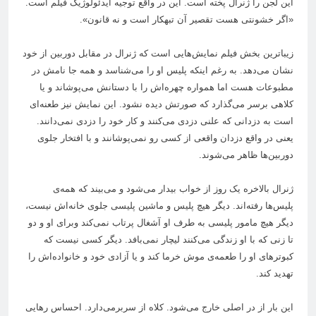
این لجن را ژنرال پخته است. این در واقع توجیه ایدئولوژیک فیلم است.
«اگر خشونتی هست تقصیر آن تبهکار است و نه قانون».
زیباترین بخش فیلم نمایش‌هایی است که ژنرال در مقابل دوربین از خود
نشان می‌دهد. به رغم اینکه پلیس او را می‌شناسد و همه جا نامش در
مطبوعات هست اما همواره چهره‌اش را با دستانش می‌پوشاند و یا
کلاهی برسر می‌گذارد که صورتش دیده نشود. این نمایش نیز طعنه‌ای
است به دزدانی که علنی دزدی می‌کنند و کار خود را دزدی نمی‌دانند.
یعنی در واقع دزدان واقعی از کسی رو نمی‌پوشانند و با افتخار جلوی
دوربین‌ها ظاهر می‌شوند.
ژنرال بالاخره یک روز از خواب بیدار می‌شود و می‌بیند که همه‌ی
پلیس‌ها رفته‌اند. دیگر هیچ پلیس و ماشین پلیسی جلوی خانه‌اش نیست،
دیگر هیچ مامور پلیسی به طرف او آشغال پرتاب نمی‌کند وبرای او و دو
تا زنی که با او زندگی می‌کنند لیچار نمی‌بافد. دیگر کسی نیست که
کبوترهای او را طعمه‌ی موش خرما کند و یا آزادی خود و خانواده‌اش را
تهدید کند.
این بار از در اصلی خارج می‌شود. کلاه از سربرمی‌دارد. احساس رهایی