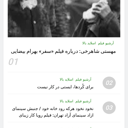
آرشیو فیلم
اسلاید بالا
مهستى شاهرخى:‌ درباره فيلم «سفر» بهرام بیضایی
01
آرشیو فیلم
اسلاید بالا
02
برای کُردها، ایستی در کار نیست
آرشیو فیلم
اسلاید بالا
03
نخود نخود هرکه رود خانه خود / جنبش سینمای
ازاد سینمای آزاد تهران: فیلم رویا کار زیبای
رشید داوری