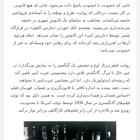
جایی که خشونت با خشونت پاسخ داده می‌شود، جایی که هیچ قانونی
در کار نیست، درحالی که روایت، طرح و توطئه را به آستانه‌ی فروپاشی
جامعه می‌کشاند، مخاطب به تماشای یک کابوس شهری در جامعه
سرمایه‌داری می‌نشیند. صحنه‌ی کتک خوردن «مارتین کاهیل» در قرارگاه
پلیس توسط «بازرس کنی» این کابوس را نشان می‌دهد. اینکه هردو‌ی
آن‌ها در لجن‌زاری رشد کرده‌اند که برای رهایی خود وسیله‌ای به غیر از
خشونت نمی‌یابند.
روایت فیلم ژنرال اوج و حضیض یک گنگستر را به نمایش می‌گذارد؛ در
عین حال با مرگ ِ گانگستر تلاش دارد مضمومی عبرت آمیز تلقین کند
که ریشه‌ای ایدئولوژیک دارد. اما این مضامین عبرت‌امیز تا بخواهند
دست دهند بیننده به اندازه کافی با قانون‌گریزی و عصیان ِ قهرمان فیلم
احساس همدلی و همذات‌پنداری کرده است. به همین دلیل بود که تولید
فیلم‌های گانگستری در سال 1934 توسط دولت امریکا با محدودیت
روبرو شد و بالاخره از این ژانر فیلم‌های کاراگاهی و ژانر نوار در‌آمد.