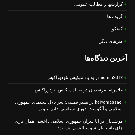
گزارشها و مطالب عمومی
گزیده ها
گفتگو
هنرهای دیگر
آخرین دیدگاه‌ها
admin2012
در
به یاد میكیس تئودوراكیس
غلامرضا مرشدیان
در
به یاد میكیس تئودوراكیس
keivanrassaei
در
بصیر نصیبی: سر دلال سینمای جمهوری
اسلامی و آبگوشت خوری سیاسی خانم بینوش
مرشدیان
در
ایا سران جمهوری اسلامی داعشی همان نازی
های ناسیونال سوسیالیسم نیستند؟