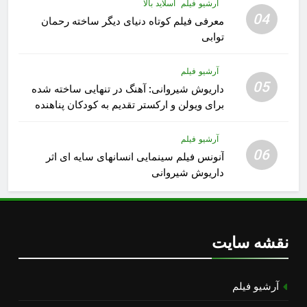
آرشیو فیلم
اسلاید بالا
04
معرفی فیلم کوتاه دنیای دیگر ساخته رحمان
توابی
آرشیو فیلم
05
داریوش شیروانی: آهنگ در تنهایی ساخته شده
برای ویولن و ارکستر تقدیم به کودکان پناهنده
آرشیو فیلم
06
آنونس فیلم سینمایی انسانهای سایه ای اثر
داریوش شیروانی
نقشه سایت
آرشیو فیلم