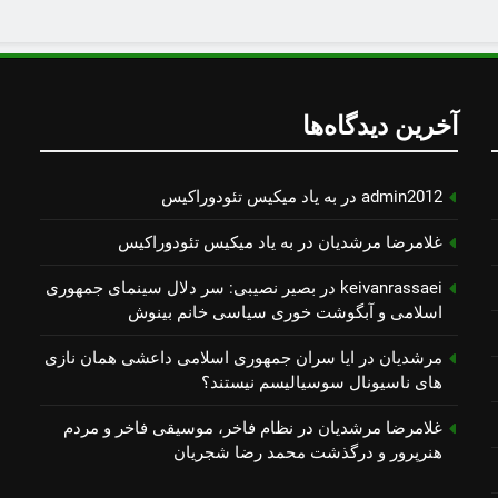
آخرین دیدگاه‌ها
admin2012
در
به یاد میكیس تئودوراكیس
غلامرضا مرشدیان
در
به یاد میكیس تئودوراكیس
keivanrassaei
در
بصیر نصیبی: سر دلال سینمای جمهوری
اسلامی و آبگوشت خوری سیاسی خانم بینوش
مرشدیان
در
ایا سران جمهوری اسلامی داعشی همان نازی
های ناسیونال سوسیالیسم نیستند؟
غلامرضا مرشدیان
در
نظام فاخر، موسیقی فاخر و مردم
هنرپرور و درگذشت محمد رضا شجریان