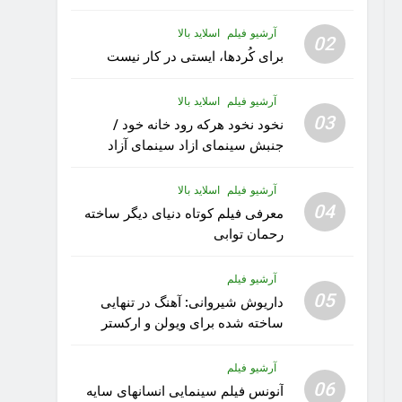
آرشیو فیلم
اسلاید بالا
02
برای کُردها، ایستی در کار نیست
آرشیو فیلم
اسلاید بالا
03
نخود نخود هرکه رود خانه خود /
جنبش سینمای ازاد سینمای آزاد
تهران: فیلم رویا کار زیبای رشید
داوری
آرشیو فیلم
اسلاید بالا
04
معرفی فیلم کوتاه دنیای دیگر ساخته
رحمان توابی
آرشیو فیلم
05
داریوش شیروانی: آهنگ در تنهایی
ساخته شده برای ویولن و ارکستر
تقدیم به کودکان پناهنده
آرشیو فیلم
06
آنونس فیلم سینمایی انسانهای سایه