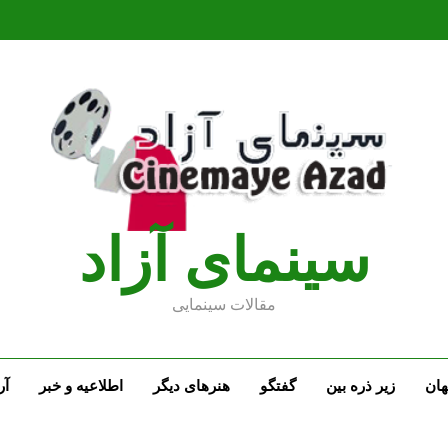
سينماى آزاد
مقالات سينمايى
ان
زیر ذره بین
گفتگو
هنرهای دیگر
اطلاعیه و خبر
آر