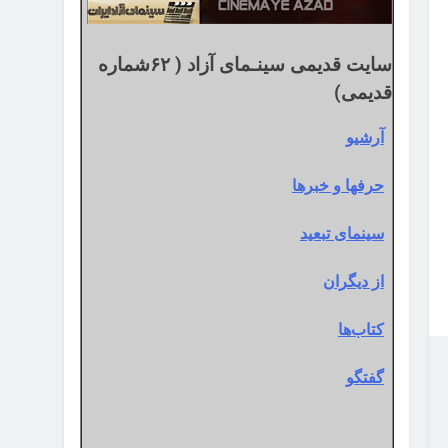
سایت قدیمی سینـمای آزاد ( ۶۲شماره
قدیمی)
آرشیو
حرفها و خبرها
سینمای تبعید
از دیگران
کتاب‌ها
گفتگو