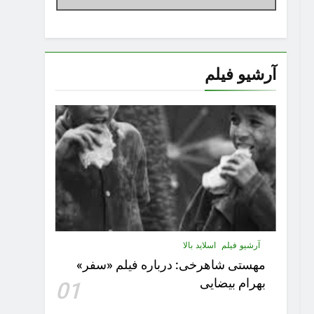
آرشیو فیلم
آرشیو فیلم
اسلاید بالا
مهستى شاهرخى:‌ درباره فيلم «سفر»
بهرام بیضایی
01