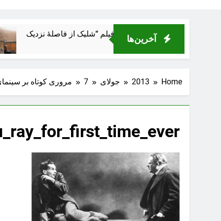
آخرین‌ها
Home
2013
جولای
7
مروری کوتاه بر سینمای اروپا در 933
ray_for_first_time_ever