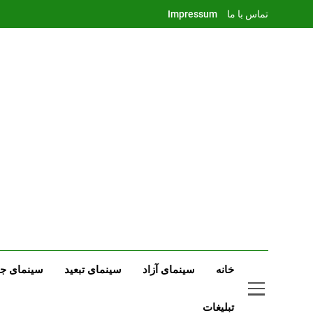
Ski
تماس با ما
Impressum
t
conten
خانه
سینمای آزاد
سینمای تبعید
سینمای جه
تبلیغات