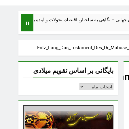
 نگاهی به ساختار، اقتصاد، تحولات و آینده بزرگ‌ترین صنعت سینمای جه
Fritz_Lang_Das_Testament_Des_Dr_Mabuse_hit
بایگانی بر اساس تقویم میلادی
Fritz_Lang_Das_Testam
بایگانی
بر
اساس
تقویم
میلادی