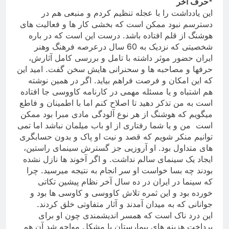
*
حرف آخر
این یادداشت را با عجله تنظیم کردم و منبعی هم در
دسترسم نبود ممکن است که بخشی کار ها و فعالیت های
هوشنگ از قلم افتاده باشد. درست این است که در باره
شخصیتی که نزدیک به 60 سال درعرصه فرهنگ وهنر
ایران حضور موثر داشته با تامل و بررسی کامل آثارش،
حرفها و مصاحبه ها و سحنرانی هایش سخن گفت
.
امید این
که این امکان و فرصت فراهم بیاید. اگر در همین نوشته
هم اشتباه و یا مسئله مهمی در کارنامه کاووسی جا افتاده
است به من تذکر دهید تا اصلاح کنم اما با اطمینان و فاطع
میگویم که هوشنگ از هر نوع آلودگی مادی مبرا بود ممکن
است من و یا شما رفتاری از او باب میلمان نباشد اما تمی
توانیم منکر شویم که قصد و نیت او پاک و بدون حسابگری
های متداول بود. او آروزیی جز گسترش سینمای راستین،
ایجاد یک سینمای سالم نداشت. و اگر آخوند ها نازل نشده
بودند چه بسا خواست او سر انجام به نتیجه میرسید. چرا
که سینما در ایران در ده سال آخر نظام پیشین تکاتی
خورده بود و این ثمره تلاش کاووسی و کاوسی ها بود و
جوانانی که به میدان آمدند و آثار متفاوتی خلق کردند
.
این درد ناک است که همسر اندیشمندی چون او برای
پرداخت هزینه های بیمارستان با مشکل مواحه شد آن هم