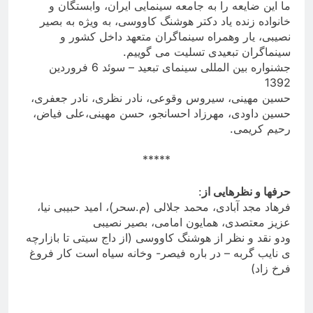
ما این ضایعه را به جامعه سینمایی ایران، وابستگان و
خانواده زنده یاد دکتر هوشنگ کاووسی، به ویژه به بصیر
نصیبی، یار وهمراه سینماگران متعهد داخل کشور و
سینماگران تبعیدی تسلیت می گوییم
.
جشنواره بین المللی سینمای تبعید – سوئد 6 فروردین
1392
حسین مهینی، سیروس وقوعی، نادر نظری، نادر جعفری،
حسین داودی، مهرزاد احسانجو، حسن مهینی،علی فیاض،
رحیم کریمی
.
*****
حرفها و نظرهایی از
:
فرهاد مجد آبادی، محمد جلالی (م.سحر)، امید حبیبی نیا،
عزیز معتصدی، همایون امامی،
بصیر نصیبی
ودو نقد و نظر از هوشنگ کاووسی (از داج سیتی تا بازارچه
ی نایب گربه – در باره فیصر- وخانه سیاه است کار فروغ
فرخ زاد
(