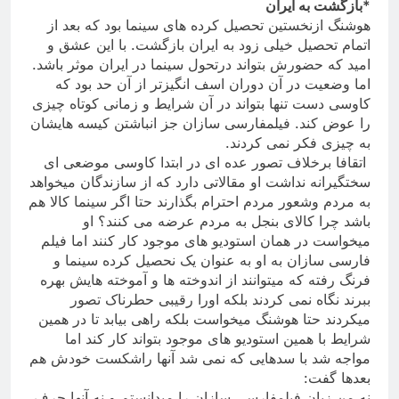
*
بازگشت به ایران
هوشنگ ازنخستین تحصیل کرده های سینما بود که بعد از
اتمام تحصیل خیلی زود به ایران بازگشت. با این عشق و
امید که حضورش بتواند درتحول سینما در ایران موثر باشد.
اما وضعیت در آن دوران اسف انگیزتر از آن حد بود که
کاوسی دست تنها بتواند در آن شرایط و زمانی کوتاه چیزی
را عوض کند. فیلمفارسی سازان جز انباشتن کیسه هایشان
به چیزی فکر نمی کردند
.
اتقافا برخلاف تصور عده ای در ابتدا کاوسی موضعی ای
سختگیرانه نداشت او مقالاتی دارد که از سازندگان میخواهد
به مردم وشعور مردم احترام بگذارند حتا اگر سینما کالا هم
باشد چرا کالای بنجل به مردم عرضه می کنند؟ او
میخواست در همان استودیو های موجود کار کنند اما فیلم
فارسی سازان به او به عنوان یک نحصیل کرده سینما و
فرنگ رفته که میتوانند از اندوخته ها و آموخته هایش بهره
ببرند نگاه نمی کردند بلکه اورا رقیبی حطرناک تصور
میکردند حتا هوشنگ میخواست بلکه راهی بیابد تا در همین
شرایط با همین استودیو های موجود بتواند کار کند اما
مواجه شد با سدهایی که نمی شد آنها راشکست خودش هم
بعدها گفت
:
نه من زبان فیلمفارسی سازان را میدانستم و نه آنها حرف