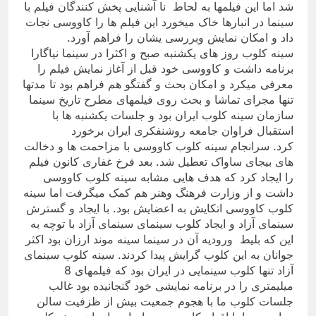
شد اما این فیلمها به لحاط نا آشنایی پخش کنندگان فیلم با
سینما در انبارها خاک میخورد این فیلم ها را کاووسی نجات
داد و امکان نمایش وبررسی یشان را فراهم آورد
.
سینه کلوب روز های یکشنبه صبح و اکثرا در سینما نیاگارا
برنامه داشت و کاووسی خود قبل از آغاز نمایش فیلم را
معرفی میکرد و امکان بحث و گفتگو هم فراهم بود تا مدتها
تنها مجرای تماشا و بحث روی فیلمهای مطرح تاریخ سینما
سازمان سینه کلوب ایران بود و جلسات یکشنبه ها با
استقبال فراوان جامعه روشنفکری ایران برخورد
کرد
.
سرانجام سینه کلوب کاووسی با مزاحمت ها و دخالت
های بیجای ساواک تعطیل شد. بعد فرخ غفاری کانون فیلم
را ایجاد کرد که هدف هایی مشابه سینه کلوب کاووسی
داشت و از وزارت فرهنگ وهنر هم کمک میگرفت اما سینه
کلوب کاووسی اتکایش به اعضایش بود. با ایجاد و گسترش
سینمای آزاد و ایجاد کلوب سینمای سینمای آزاد با توچه به
این که بلیط
ورودیه آن در سینما سینه موند ارزان بود اکثر
جوانان به این کلوب گرایش پیدا کردند. سینه کلوب سینمای
آزاد تنها کلوب سینمایی در ایران بود که فیلمهای 8
میلیمتری را در برنامه نمایشی خود گنجانیده بود غالب
جلسات کلوب ما با هجوم جمعیت بیش از ظزفیت سالن