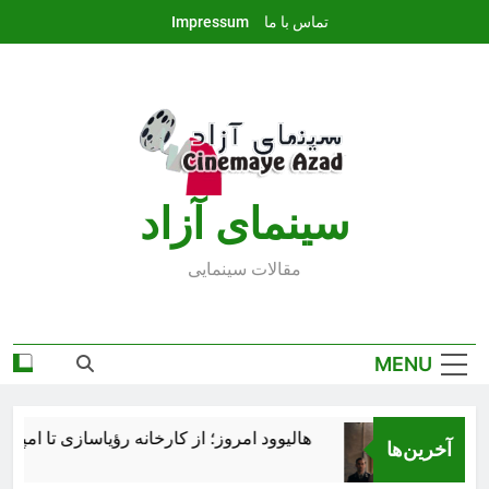
Ski
تماس با ما
Impressum
t
conten
سينماى آزاد
مقالات سينمايى
MENU
هالیوود امروز؛ از کارخانه رؤیاسازی تا امپراتوری رس
آخرین‌ها