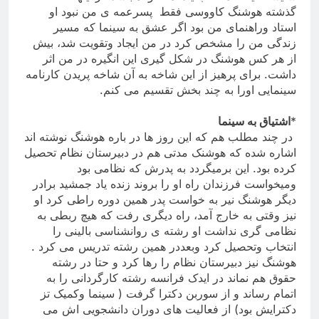
گذشته هوشنگ کاووسی فقط
پسرعمه ی من نبود او
استاد وراهنمای من بود اگر عشق به سینما که مسیر
زندگی من را مشخص کرد در من ایجاد وتقویت شد، بیش
از هر کس هوشنگ در شکل گیری این انگیره در من اثر
داشت. برای پرهیز از این شاخه به آن شاخه پریدن کارنامه
سینمایی اورا به چند بخش تقسیم می کنم
.
*
اشتیاق به سینما
در چند مطلب هم که این روز ها در باره هوشنگ نوشته اند
اشاره شده که هوشنک مدتی هم در دبیرستان نظام تحصیل
کرده بود. این برمیگردد به پدرش که نظامی بود
ومیخواست فرزندان راه او را بروند زنده یاد جمشید برادر
دیگر هوشنگ نیر به خواست پدر همین دوره راطی کرد او
نیز وقتی به خارج آمد، راه دیگری رفت که هیچ ربطی به
نظامی گری نداشت او رشته ی روانشناسی بالینی را
انتخاب وتحصیل کرد وبعددر همین رشته تدریس می کرد .
هوشنگ نیز دبیرستان نظام را رها کرد و حتا در رشته
حقوق هم نماند در ایدک فرانسه رشته کارگردانی را به
اتمام رساند و از سوربن دکترا گرفت ( سینما وکمیک تز
دکترایش بود) از فعالیت های دوران دانشجویی اش می