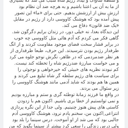
از ما به آن بی اعتنا باشیم و به هرچه ضد آن نظام بود
ارزش بیش از ارزشش بدهیم. حتی برای «ما» این تصور
پیش آمده بود که هوشنگ کاووسی دارد از رژیم در مقابل
«یک ضد قانون» دفاع می کند
.
این دیدگاه بعدا، نه خیلی دور، در زندان برایم دگرگون شد.
گاهی فکر می کردم که آدم هائی مثل کاووسی چه خوب
در برابر فشار سخت فضای موجود مقاومت کردند و از انگ
طرفدار رژیم بودن نترسیدند. این حرف، طبعا طرفداری از
هر نظر ضدمردمی که در ظاهر، نگرش نوجو جلوه می کرد
و می خواست مبارزۀ ضدرژیم شاه را تخطئه کند نیست.
کم نبودند نظریه های خبیثی که خیرخواهی و نوجوئی را
برای سیاست های رژیم سلطه گر شاه تبلیغ می کردند و
همین ها هم بودند که شاید آدمی مانند هوشنگ کاووسی را
زیر سئوال می بردند
.
در واقع ما فرزند زمانۀ توطئه گری و ستم و مبارزه بودیم
و نمی توانستیم از خطا بری باشیم. اکنون هم با زدودن
کاستی های پیش هنوز چنینیم. ولی جدا از این نگره پردازی
انتزاعی ِاکنون من، سخنم یادم نرود، هوشنگ کاووسی آدم
جالبی بود که می شد از او آموخت. درس سینما را بلد بود
ولی درس زندگی را سعی کرد بیشتر از سینما بگوید که من