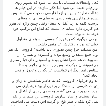
فعل وانفعالات شیمیایی باعث می شود که تصویر روی
نوارفیلم ضبط می شود اما فکر سازنده در این فیلم ها
دخالت ندارد تنها پرسونازها فارسی صحبت می کنند. پس
پدیده فیلمفارسی هیچ ربطی به فیلم سازی به معنای
درست کلمه ندارد. (نقل به معنا) وقتی چنین واژه ای هنوز
هم کاربرد دارد نشانه ی اینست که ابداع این ترکیب خود
هوشمندانه بوده است
.
برخی میگویند که برخورد کاووسی با سینمای متداول
خیلی تند بود و رفتارش اثر منفی داشت
.
من نمیدانم چرا چنین تصوری باید داشت؟ کاووسی یک نفر
بود، جمع منتقدین وسیع بودند و گسترده و بسیاری از
مطبوعات هم همراهشان بودند و استودیو های فیلم سازی
هم تقویتشان میکردند. پس چرا نقدهای ملایم و حتا
ستایش آمیز دیگران نتوانست اثر بگذارد و تحول واقعی
ایجاد کند؟
تداوم حرفهای کاووسی که به خاطر تسلطش به زبان و
ادبیات فارسی از استحکام برخوردار بود هوشیاری می
آورد و دریچه ای می گشود به سوی رهایی از ابتذال و
آسان پسندی و آسان سازی، کاووسی این فیلم ها را نقد
نمی کرد بلکه با طنز تلخ و گزنده اش دست می انداخت.