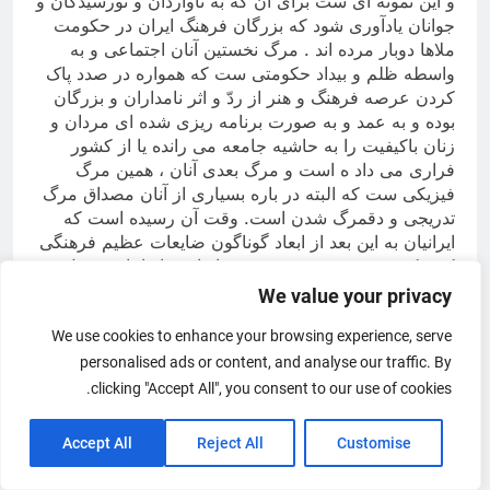
و این نمونه ای ست برای آن که به ناواردان و نورسیدگان و
جوانان یادآوری شود که بزرگان فرهنگ ایران در حکومت
ملاها دوبار مرده اند . مرگ نخستین آنان اجتماعی و به
واسطه ظلم و بیداد حکومتی ست که همواره در صدد پاک
کردن عرصه فرهنگ و هنر از ردّ و اثر نامداران و بزرگان
بوده و به عمد و به صورت برنامه ریزی شده ای مردان و
زنان باکیفیت را به حاشیه جامعه می رانده یا از کشور
فراری می داد ه است و مرگ بعدی آنان ، همین مرگ
فیزیکی ست که البته در باره بسیاری از آنان مصداق مرگ
تدریجی و دقمرگ شدن است. وقت آن رسیده است که
ایرانیان به این بعد از ابعاد گوناگون ضایعات عظیم فرهنگی
که حکومت توحش خمینیستی بر ایران و ایرانیان تحمیل
کرده است نیز لختی بیندیشند
.
یاد دکتر هوشنگ کاووسی
We value your privacy
گرامی باد
We use cookies to enhance your browsing experience, serve
personalised ads or content, and analyse our traffic. By
تابستان قبل از ورود به مدرسه عالی تلویزیون و سینما
clicking "Accept All", you consent to our use of cookies.
هوشنگ کاووسی قامت بلند با موهایی روشن و تابدار شبیه
بازیگران خوش‌قیافه سینما و چشم‌هایی به رنگ دریای فیلم
Accept All
Reject All
Customise
مستر رابرتز ساخته جان فورد، یکی از المپ نشین‌های
محبوبش در معبد سینما داشت، آن‌قدر که خیال می‌کردی