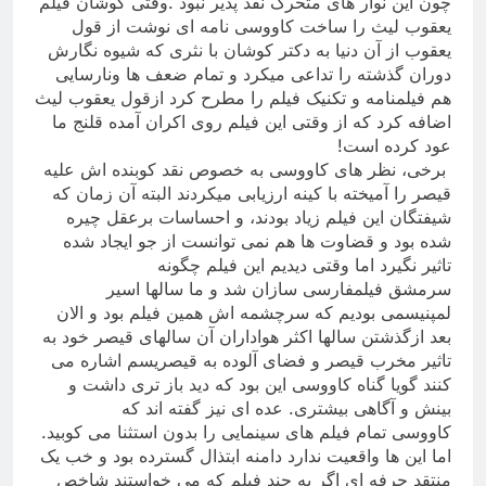
چون این نوار های متحرک نقد پذیر نبود .وقتی کوشان فیلم
یعقوب لیث را ساخت کاووسی نامه ای نوشت از قول
یعقوب از آن دنیا به دکتر کوشان با نثری که شیوه نگارش
دوران گذشته را تداعی میکرد و تمام ضعف ها ونارسایی
هم فیلمنامه و تکنیک فیلم را مطرح کرد ازقول یعقوب لیث
اضافه کرد که از وقتی این فیلم روی اکران آمده قلنج ما
عود کرده است
!
برخی، نظر های کاووسی به خصوص نقد کوبنده اش علیه
قیصر را آمیخته با کینه ارزیابی میکردند البته آن زمان که
شیفتگان این فیلم زیاد بودند، و احساسات برعقل چیره
شده بود و قضاوت ها هم نمی توانست از جو ایجاد شده
تاثیر نگیرد اما وقتی دیدیم این فیلم چگونه
سرمشق فیلمفارسی سازان شد و ما سالها اسیر
لمپنیسمی بودیم که سرچشمه اش همین فیلم بود و الان
بعد ازگذشتن سالها اکثر هواداران آن سالهای قیصر خود به
تاثیر مخرب قیصر و فضای آلوده به قیصریسم اشاره می
کنند گویا گناه کاووسی این بود که دید باز تری داشت و
بینش و آگاهی بیشتری. عده ای نیز گفته اند که
کاووسی تمام فیلم های سینمایی را بدون استثنا می کوبید.
اما این ها واقعیت ندارد دامنه ابتذال گسترده بود و خب یک
منتقد حر
ف
ه ای اگر به چند فیلم که می خواستند شاخص