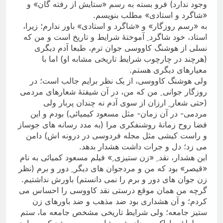
وجود ندارد) فرو بسته به رسم «ستایش از رفته گان» و
«شاگرد و استادی» مطلب بنویسم
.
به «رسم روزگار» و «شاگرد و استادی» باور ندارم؛ زیرا،
استاد، خود شاگرد ِ آموختۀ شرایط و تاریخ است و من که
نسلی از هوشنگ کاووسی جوان ترم، طبعا آدم دیگری
(هرچند در چارچوب شرایط تاریخی مشابه او) اما با
معیارهای دیگری هستم
.
ولی هوشنگ کاووسی، از یک نظر برایم جالب است؛ در
روزگار جوانی ِ من که من، در آن شیفتۀ شعارهای مردمی
(حتی شعار ِ ارزان از سوی آدم نه چندان پربار ولی
مردمی- در آن زمان- مثل مسعود کیمیائی) بودم و این
فضا روح زمانۀ روشنفکری مرا (به مدد رسانه های جوساز
و راست کیشی مثل مجله فردوسی در درونه اش) دامن
می زد؛ دل و جرات داشت هشدار بدهد
.
این هشدار، نقد ِ «زن ستیزی ِ» فیلم مسعود کمیائی به نام
«قیصر» بود که من و مردجوان های دیگر ِ دور و برم (نظر
زن جوان های دور و برم را نمی دانستم) باورش نداشتیم.
گرچه من همان موقع درستی نقد کاووسی را احساس می
کردم؛ و آن هشداری بود ضد مذهب و ضد باورهای زن
ستیز جامعه؛ ولی شرایط تاریخی مشخص جامعه ما، ستم
و سلطۀ ساواک و بیداد رژیم شاه سبب می شد که بسیاری