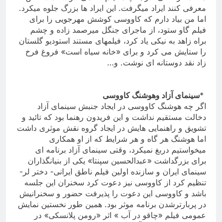
معرفی کنند ایراد میگرفت. این ایراد ها بزرگ جلوه میکرد.
اما من بیاد دارم که کاووسی کوشش مهرجویی را برای
فیلم گاو ستود، از ماجرای جنگل میرصمد زاده و چشم
براه زاهد به نیکی یاد کرد، فیلمهای مستند استودیو گلستان
را ستایش می کرد و
برای «خانه سیاه است» فروغ فرخ
زاد نقد دوستانه ای نوشت. و
…
*
سینمای آزاد وهوشنگ کاووسی
اگر چه هوشنگ کاووسی در ایجاد جنبش سینمای آزاد
دخالت مستقیم نداشت و این فریدون رهنما بود که تائید و
تشویق و راهنمایی هایش در ایجاد گروه نقش موثری داشت
اما هوشنگ هر گاه و هر شرایط که از او همکاری
میخواستیم دربغ نمیکرد، وقتی سینمای آزاد برنامه ای
برای بزرگداشت «عبدالحسین سپنتا» یکی از بنیانگذاران
سینمای ایران و سازنده اولین فیلم ناطق ایرانی- دختر لر-
تنظیم کرد از کاووسی نیز دعوت کرد سخنران این جلسه
باشد و کاووسی این دعوت را پذیرفت حضور و سخنرانیش
در پربارترشدن برنامه موثر بود. همین طور نخستین نمایش
عمومی فیلم «چاقو در آب » اثر «رومن پلانسکی» در