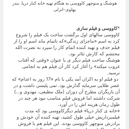
هوشنگ و منوچهر کاووسی به هنگام تهیه خانه کنار دریا. بندر
پهلوی-انزلی
*
کاووسی و فیلم سازی
کاووسی سالهای اول برگشت ساخت یک فیلم را شروع
کرد به اسم «ماجرای زندگی»که ناتمام ماند اسم او را از
فیلم حذف و تهیه کننده اتمام کار را سپرد به نصرت الله
محتشم که کارش تئاتر بود
.
هوشنگ ساخت فیلم دیگر ی با عنوان «وقتی که آفتاب
غروب میکند» را آغاز کرذ کار آن فیلم هم به انجامی
نرسید
.
دو فیلم او به اکران آمد یکی با نام «17 روز به اعدام» که
عصر طلایی سرمایه گذارش بود. تمی پلیسی داشت و در
آن بازیگران مطرح آن دوران (ملک مطیعی، مهدوی و…)
شرکت داشتند اما فروش فیلم مناسب نبود هر چند در
طول زمان هزینه اش را در آورد
.
«
خانه ی کنار دریا» فیلم دیگرکاووسی بود که مدت
فیلمبرداریش خیلی طول کشید، تهیه کننده آن خودش و
برادرش منوچهر کاووسی بودند. این فیلم هم با فروش