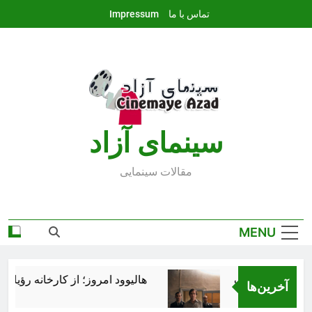
Ski
تماس با ما
Impressum
t
conten
سينماى آزاد
مقالات سينمايى
MENU
هالیوود امروز؛ از کارخانه رؤیاساز
آخرین‌ها