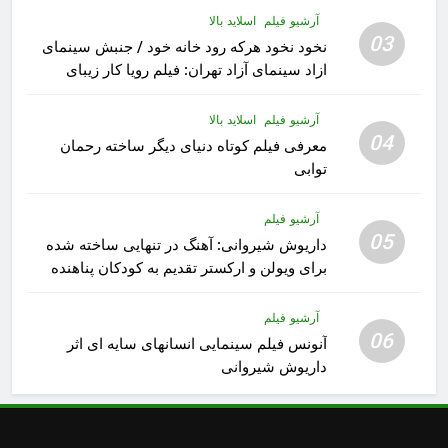
آرشیو فیلم
اسلاید بالا
03
نخود نخود هرکه رود خانه خود / جنبش سینمای
ازاد سینمای آزاد تهران: فیلم رویا کار زیبای
رشید داوری
آرشیو فیلم
اسلاید بالا
04
معرفی فیلم کوتاه دنیای دیگر ساخته رحمان
توابی
آرشیو فیلم
05
داریوش شیروانی: آهنگ در تنهایی ساخته شده
برای ویولن و ارکستر تقدیم به کودکان پناهنده
آرشیو فیلم
06
آنونس فیلم سینمایی انسانهای سایه ای اثر
داریوش شیروانی