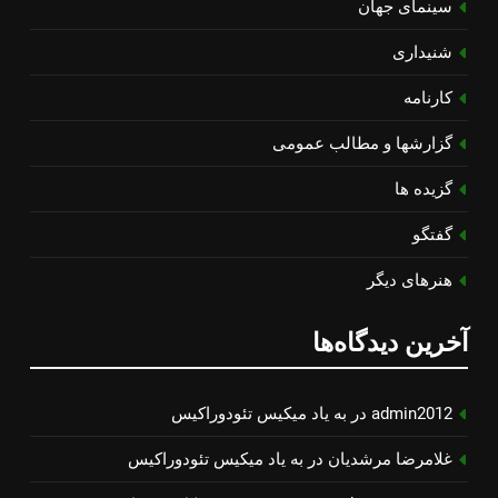
سینمای جهان
شنیداری
کارنامه
گزارشها و مطالب عمومی
گزیده ها
گفتگو
هنرهای دیگر
آخرین دیدگاه‌ها
admin2012
در
به یاد میكیس تئودوراكیس
غلامرضا مرشدیان
در
به یاد میكیس تئودوراكیس