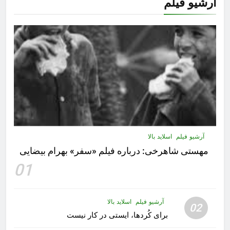
آرشیو فیلم
آرشیو فیلم
اسلاید بالا
مهستى شاهرخى:‌ درباره فيلم «سفر» بهرام بیضایی
01
آرشیو فیلم
اسلاید بالا
02
برای کُردها، ایستی در کار نیست