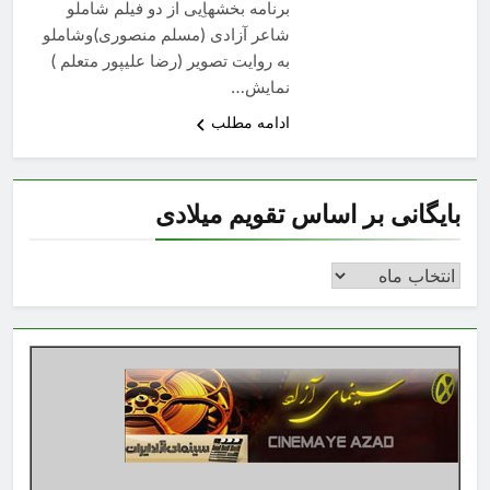
برنامه بخشهاِيی از دو فيلم شاملو
شاعر آزادی (مسلم منصوری)وشاملو
به روايت تصوير (رضا عليپور متعلم )
نمايش…
ادامه مطلب
بایگانی بر اساس تقویم میلادی
بایگانی
بر
اساس
تقویم
میلادی