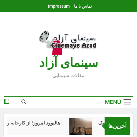
Ski
تماس با ما
Impressum
t
conten
سينماى آزاد
مقالات سينمايى
MENU
هالیوود امروز؛ از کارخانه رؤیاس
آخرین‌ها