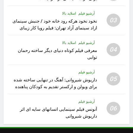
آرشیو فیلم
اسلاید بالا
03
نخود نخود هرکه رود خانه خود / جنبش سینمای
ازاد سینمای آزاد تهران: فیلم رویا کار زیبای
رشید داوری
آرشیو فیلم
اسلاید بالا
04
معرفی فیلم کوتاه دنیای دیگر ساخته رحمان
توابی
آرشیو فیلم
05
داریوش شیروانی: آهنگ در تنهایی ساخته شده
برای ویولن و ارکستر تقدیم به کودکان پناهنده
آرشیو فیلم
06
آنونس فیلم سینمایی انسانهای سایه ای اثر
داریوش شیروانی