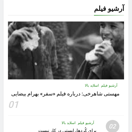
آرشیو فیلم
آرشیو فیلم
اسلاید بالا
مهستى شاهرخى:‌ درباره فيلم «سفر» بهرام بیضایی
01
آرشیو فیلم
اسلاید بالا
02
برای کُردها، ایستی در کار نیست