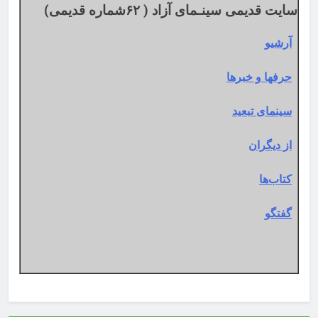
سایت قدیمی سینـمای آزاد ( ۶۲شماره قدیمی)
آرشیو
حرفها و خبرها
سینمای تبعید
از دیگران
کتاب‌ها
گفتگو