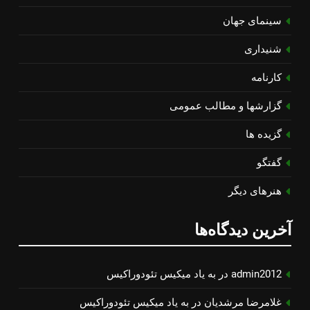
سینمای جهان
شنیداری
کارنامه
گزارشها و مطالب عمومی
گزیده ها
گفتگو
هنرهای دیگر
آخرین دیدگاه‌ها
admin2012
در
به یاد میكیس تئودوراكیس
غلامرضا مرشدیان
در
به یاد میكیس تئودوراكیس